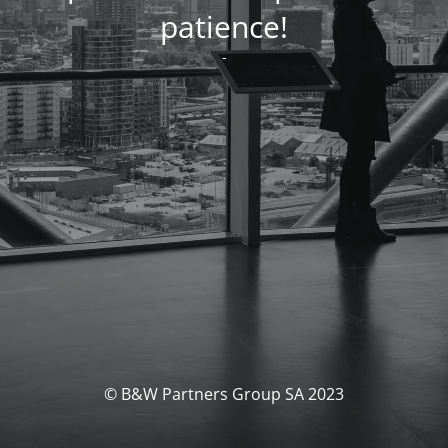
patience!
-
© B&W Partners Group SA 2023